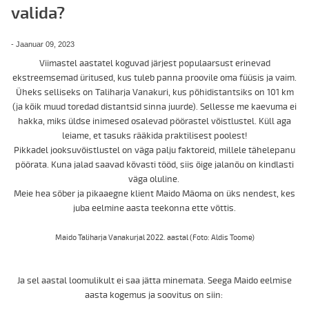
valida?
-
Jaanuar 09, 2023
Viimastel aastatel koguvad järjest populaarsust erinevad
ekstreemsemad üritused, kus tuleb panna proovile oma füüsis ja vaim.
Üheks selliseks on Taliharja Vanakuri, kus põhidistantsiks on 101 km
(ja kõik muud toredad distantsid sinna juurde). Sellesse me kaevuma ei
hakka, miks üldse inimesed osalevad pöörastel võistlustel. Küll aga
leiame, et tasuks rääkida praktilisest poolest!
Pikkadel jooksuvõistlustel on väga palju faktoreid, millele tähelepanu
pöörata. Kuna jalad saavad kõvasti tööd, siis õige jalanõu on kindlasti
väga oluline.
Meie hea sõber ja pikaaegne klient Maido Mäoma on üks nendest, kes
juba eelmine aasta teekonna ette võttis.
Maido Taliharja Vanakurjal 2022. aastal (Foto: Aldis Toome)
Ja sel aastal loomulikult ei saa jätta minemata. Seega Maido eelmise
aasta kogemus ja soovitus on siin: