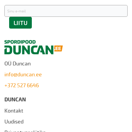
Liitu
uudiskirjaga:
LIITU
OÜ Duncan
info@duncan.ee
+372 527 6646
DUNCAN
Kontakt
Uudised