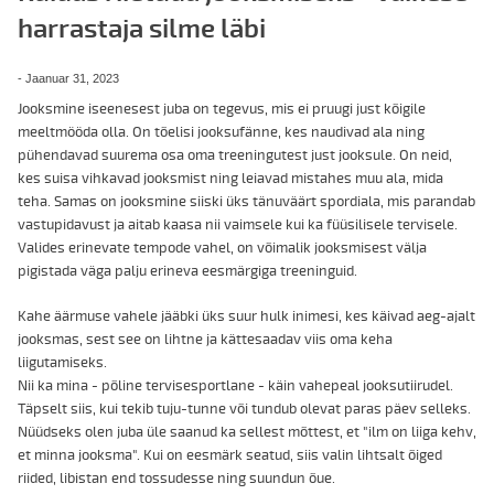
harrastaja silme läbi
-
Jaanuar 31, 2023
Jooksmine iseenesest juba on tegevus, mis ei pruugi just kõigile
meeltmööda olla. On tõelisi jooksufänne, kes naudivad ala ning
pühendavad suurema osa oma treeningutest just jooksule. On neid,
kes suisa vihkavad jooksmist ning leiavad mistahes muu ala, mida
teha. Samas on jooksmine siiski üks tänuväärt spordiala, mis parandab
vastupidavust ja aitab kaasa nii vaimsele kui ka füüsilisele tervisele.
Valides erinevate tempode vahel, on võimalik jooksmisest välja
pigistada väga palju erineva eesmärgiga treeninguid.
Kahe äärmuse vahele jääbki üks suur hulk inimesi, kes käivad aeg-ajalt
jooksmas, sest see on lihtne ja kättesaadav viis oma keha
liigutamiseks.
Nii ka mina - põline tervisesportlane - käin vahepeal jooksutiirudel.
Täpselt siis, kui tekib tuju-tunne või tundub olevat paras päev selleks.
Nüüdseks olen juba üle saanud ka sellest mõttest, et "ilm on liiga kehv,
et minna jooksma". Kui on eesmärk seatud, siis valin lihtsalt õiged
riided, libistan end tossudesse ning suundun õue.