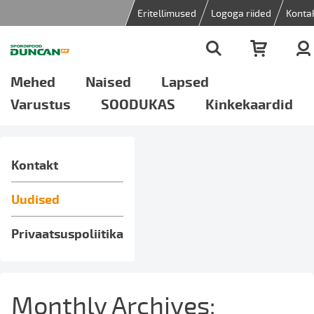
Eritellimused
Logoga riided
Konta
Mehed
Naised
Lapsed
Varustus
SOODUKAS
Kinkekaardid
Kontakt
Uudised
Privaatsuspoliitika
Monthly Archives: