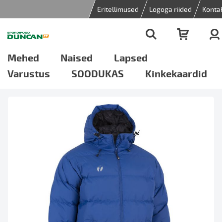
Eritellimused
Logoga riided
Konta
Mehed
Naised
Lapsed
Varustus
SOODUKAS
Kinkekaardid
Skip
to
the
end
of
the
images
gallery