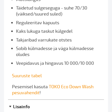
Täidetud sulgeseguga - suhe 70/30
(väiksed/suured suled)
Reguleeritav kapuuts
Kaks lukuga taskut külgedel
Takjaribad varrukate otstes
Sobib külmadesse ja väga külmadesse
oludes
Veepidavus ja hingavus 10 000/10 000
Suuruste tabel
Pesemisel kasuta
TOKO Eco Down Wash
pesuvahendit
!
Lisainfo