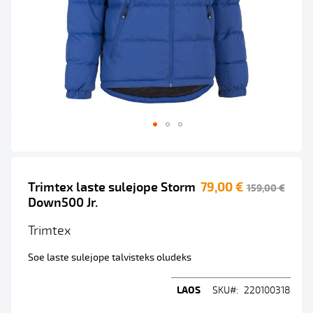
Skip
to
Trimtex laste sulejope Storm
79,00 €
the
159,00 €
beginning
Down500 Jr.
of
Trimtex
the
images
Soe laste sulejope talvisteks oludeks
gallery
LAOS
SKU
220100318