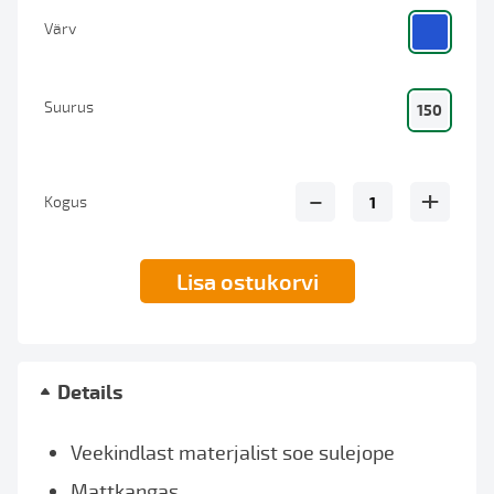
Värv
Suurus
150
-
+
Kogus
Lisa ostukorvi
Details
Veekindlast materjalist soe sulejope
Mattkangas