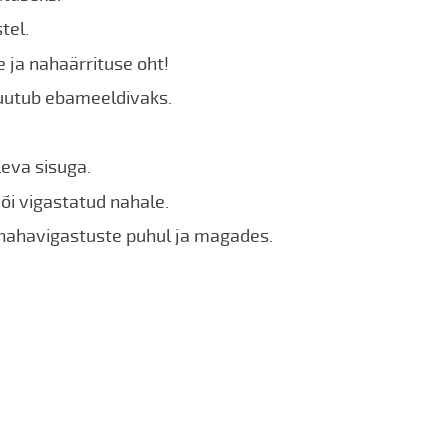
tel.
 ja nahaärrituse oht!
uutub ebameeldivaks.
leva sisuga.
või vigastatud nahale.
nahavigastuste puhul ja magades.