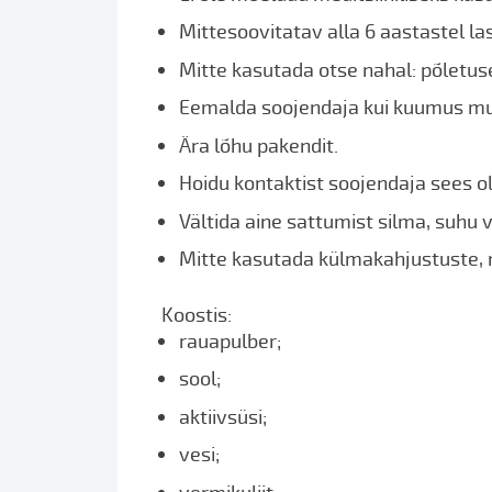
Mittesoovitatav alla 6 aastastel las
Mitte kasutada otse nahal: põletuse
Eemalda soojendaja kui kuumus m
Ära lõhu pakendit.
Hoidu kontaktist soojendaja sees o
Vältida aine sattumist silma, suhu 
Mitte kasutada külmakahjustuste, 
Koostis:
rauapulber;
sool;
aktiivsüsi;
vesi;
vermikuliit.