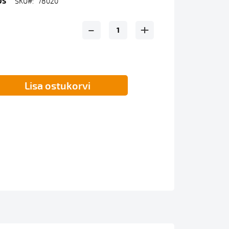
OS
SKU
78020
-
+
Lisa ostukorvi