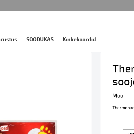
arustus
SOODUKAS
Kinkekaardid
The
sooj
Muu
Thermopad 