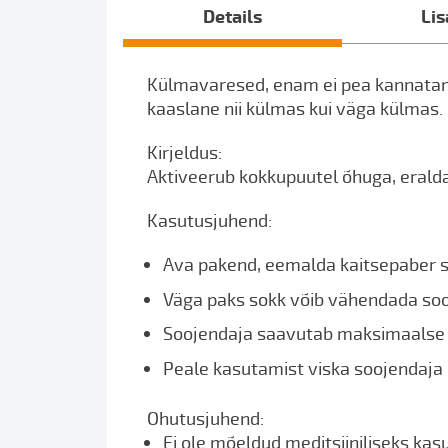
Details
Lis
of
the
images
gallery
Külmavaresed, enam ei pea kannatama
kaaslane nii külmas kui väga külmas.
Kirjeldus:
Aktiveerub kokkupuutel õhuga, erald
Kasutusjuhend:
Ava pakend, eemalda kaitsepaber so
Väga paks sokk võib vähendada soo
Soojendaja saavutab maksimaalse 
Peale kasutamist viska soojendaja 
Ohutusjuhend:
Ei ole mõeldud meditsiiniliseks kas