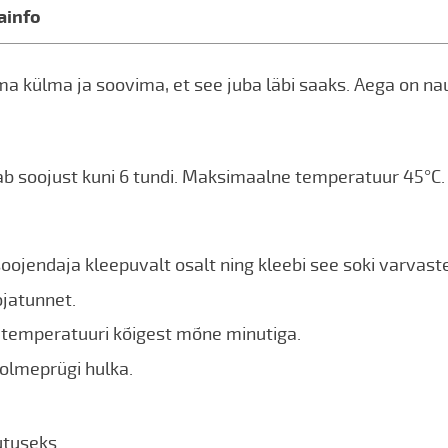
ainfo
 külma ja soovima, et see juba läbi saaks. Aega on na
ab soojust kuni 6 tundi. Maksimaalne temperatuur 45°C.
ojendaja kleepuvalt osalt ning kleebi see soki varvaste
jatunnet.
temperatuuri kõigest mõne minutiga.
olmeprügi hulka.
utuseks.