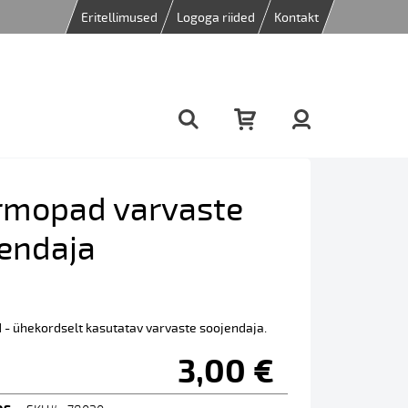
Eritellimused
Logoga riided
Kontakt
rmopad varvaste
endaja
- ühekordselt kasutatav varvaste soojendaja.
3,00 €