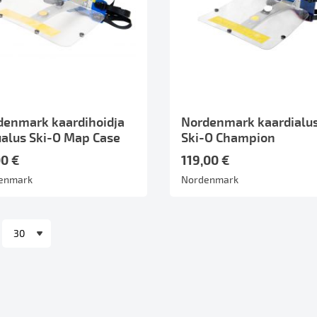
denmark kaardihoidja
Nordenmark kaardialu
ualus Ski-O Map Case
Ski-O Champion
00 €
119,00 €
enmark
Nordenmark