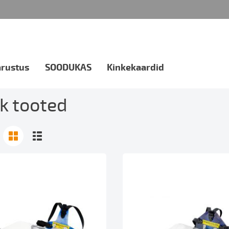
arustus
SOODUKAS
Kinkekaardid
k tooted
Ruudustik
Nimekiri