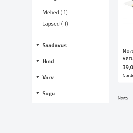
toode
Mehed
1
toode
Lapsed
1
Saadavus
Nor
var
Hind
39,
Nord
Värv
Sugu
Näita