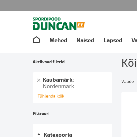
Mehed
Naised
Lapsed
V
Kõi
Aktiivsed filtrid
Eemalda
Kaubamärk
Vaade
toode
Nordenmark
Tühjenda kõik
Filtreeri
Kategooria