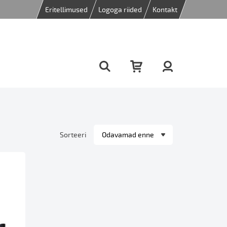
Eritellimused
Logoga riided
Kontakt
Sorteeri