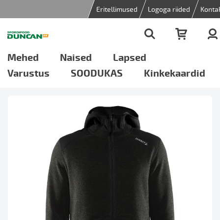
Eritellimused
Logoga riided
Konta
Mehed
Naised
Lapsed
Varustus
SOODUKAS
Kinkekaardid
Skip
to
the
end
of
the
images
gallery