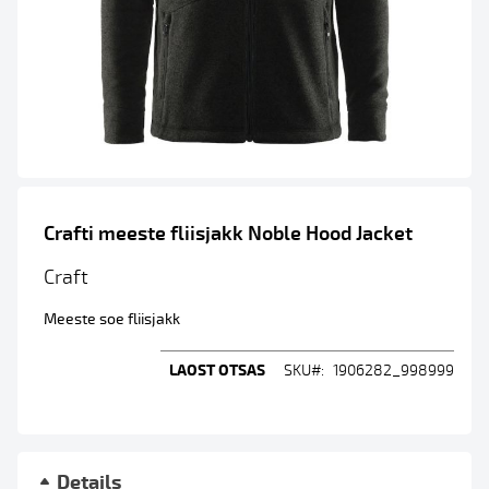
Skip
to
Crafti meeste fliisjakk Noble Hood Jacket
the
beginning
Craft
of
the
Meeste soe fliisjakk
images
gallery
LAOST OTSAS
SKU
1906282_998999
Details