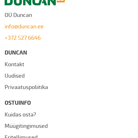
OÜ Duncan
info@duncan.ee
+372 527 6646
DUNCAN
Kontakt
Uudised
Privaatuspoliitika
OSTUINFO
Kuidas osta?
Müügitingimused
Eritellimused