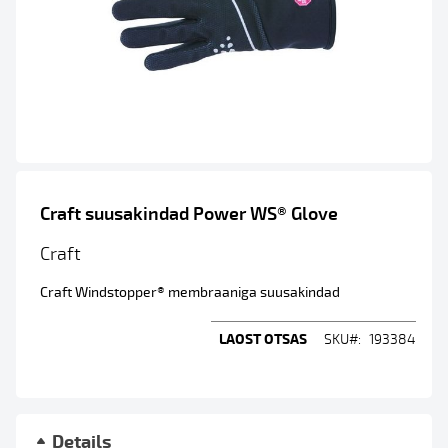
Skip
to
Craft suusakindad Power WS® Glove
the
beginning
Craft
of
the
Craft Windstopper® membraaniga suusakindad
images
gallery
LAOST OTSAS
SKU
193384
Details