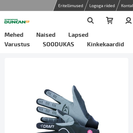
Eritellimused
Logoga riided
Konta
Mehed
Naised
Lapsed
Varustus
SOODUKAS
Kinkekaardid
Skip
to
the
end
of
the
images
gallery