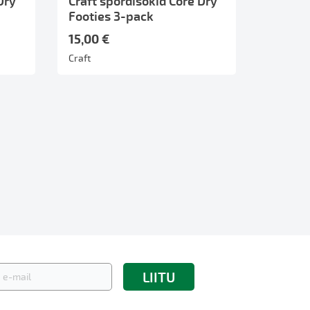
Dry
Craft spordisokid Core Dry
Footies 3-pack
15,00 €
Craft
LIITU
kirjaga: