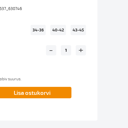
0637_630746
34-36
40-42
43-45
-
+
sobiv suurus.
Lisa ostukorvi