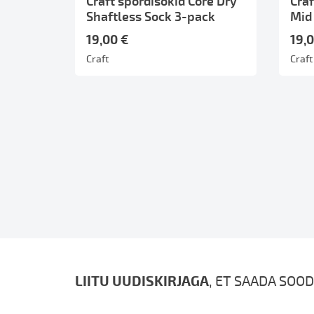
Craft spordisokid Core Dry
Craf
Shaftless Sock 3-pack
Mid
19,00 €
19,
Craft
Craft
LIITU UUDISKIRJAGA
, ET SAADA SOOD