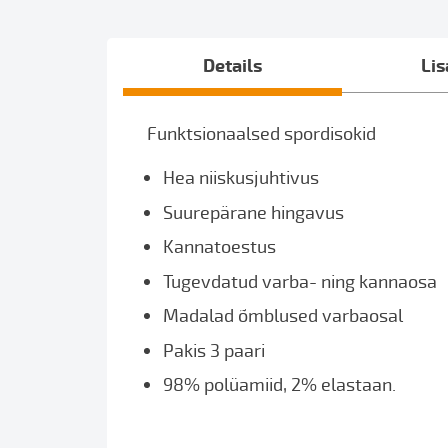
of
the
images
Details
Lis
gallery
Funktsionaalsed spordisokid
Hea niiskusjuhtivus
Suurepärane hingavus
Kannatoestus
Tugevdatud varba- ning kannaosa
Madalad õmblused varbaosal
Pakis 3 paari
98% polüamiid, 2% elastaan.
spordisokid, õhukesed sokid, Crafti 