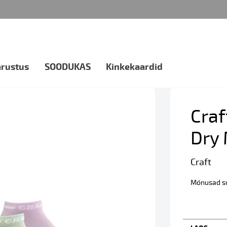
arustus
SOODUKAS
Kinkekaardid
Craf
Dry 
Craft
Mõnusad so