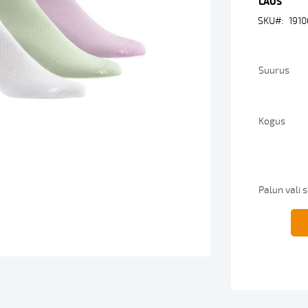
LAOS
SKU
191
Suurus
Kogus
Palun vali 