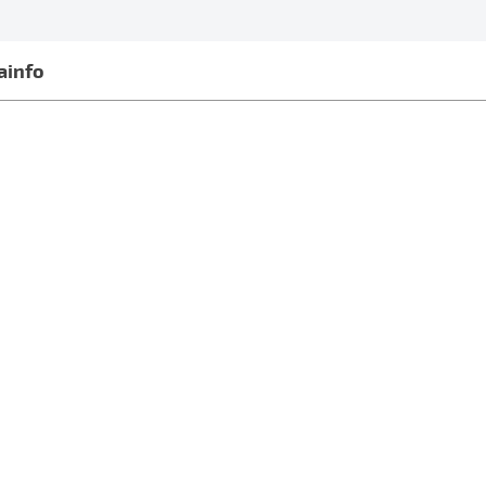
ainfo
sikud, jooksusokid, sokk, jooksusokk, õhuke sokk, sokkid,