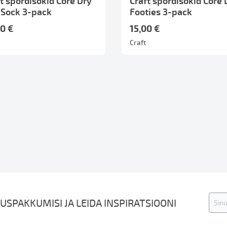
t spordisokid Core Dry
Craft spordisokid Core 
 Sock 3-pack
Footies 3-pack
00 €
15,00 €
Craft
Liitu
USPAKKUMISI JA LEIDA INSPIRATSIOONI
uudis