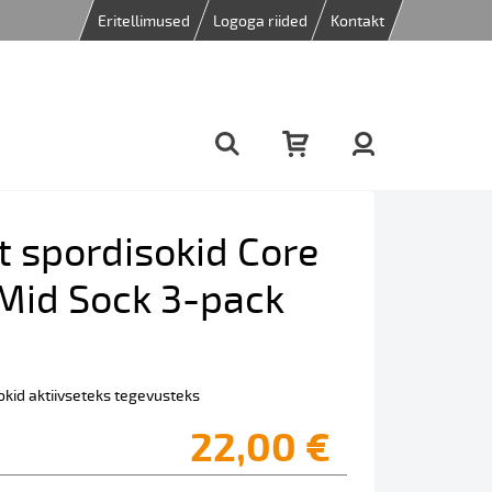
Eritellimused
Logoga riided
Kontakt
t spordisokid Core
Mid Sock 3-pack
kid aktiivseteks tegevusteks
22,00 €