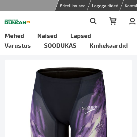
Eritellimused
Logoga riided
Konta
Mehed
Naised
Lapsed
Varustus
SOODUKAS
Kinkekaardid
Skip
to
the
end
of
the
images
gallery