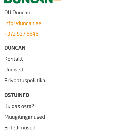
OÜ Duncan
info@duncan.ee
+372 527 6646
DUNCAN
Kontakt
Uudised
Privaatuspoliitika
OSTUINFO
Kuidas osta?
Müügitingimused
Eritellimused