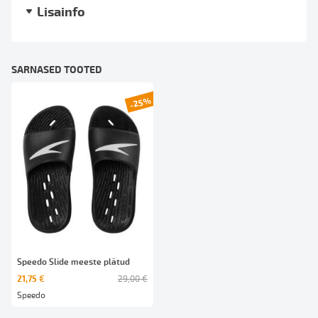
Lisainfo
SARNASED TOOTED
-25%
Speedo Slide meeste plätud
21,75 €
29,00 €
Speedo