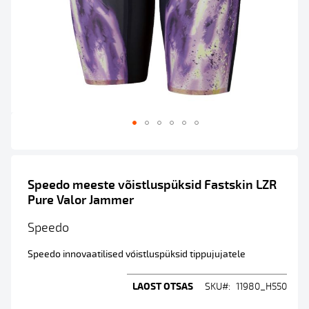
Skip
to
Speedo meeste võistluspüksid Fastskin LZR
the
beginning
Pure Valor Jammer
of
Speedo
the
images
Speedo innovaatilised võistluspüksid tippujujatele
gallery
LAOST OTSAS
SKU
11980_H550